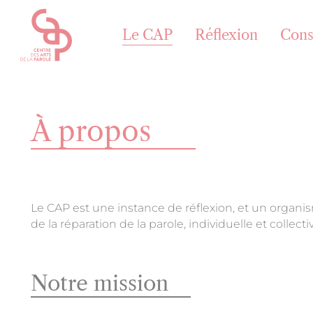
Panneau de gestion des cookies
Le CAP
Réflexion
Cons
À propos
Le CAP
À propos
Le CAP est une instance de réflexion, et un organism
de la réparation de la parole, individuelle et colle
Les 7 arts de la parole
L’équipe
Notre mission
Le Conseil