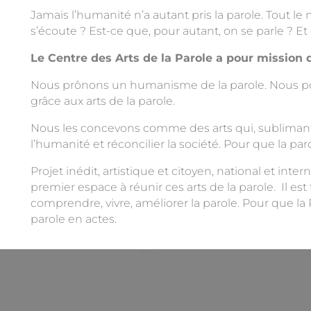
Mécénat
Jamais l’humanité n’a autant pris la parole. Tout le 
s’écoute ? Est-ce que, pour autant, on se parle ? Et 
Réflexion
Le Centre des Arts de la Parole a pour mission de
Nos actions
Nous prônons un humanisme de la parole. Nous porto
grâce aux arts de la parole.
Manifeste pour les arts de la p
Nous les concevons comme des arts qui, sublimant 
Tribunes
l’humanité et réconcilier la société. Pour que la pa
Voix au chapitre
Projet inédit, artistique et citoyen, national et inte
premier espace à réunir ces arts de la parole. Il es
Les Héros de l’Absolu
comprendre, vivre, améliorer la parole. Pour que la
parole en actes.
Conseil & formation
Notre offre