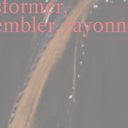
sformer,
embler, rayonn