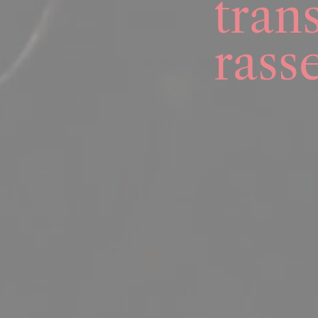
tran
rass