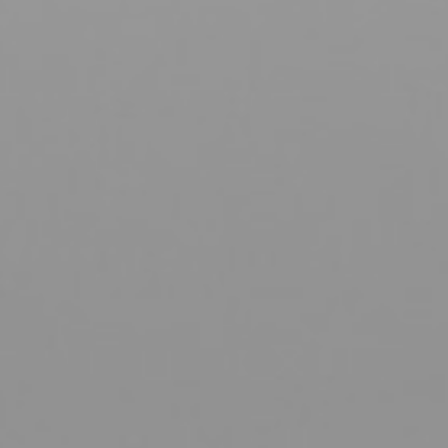
Nos actions
Manifeste pour les arts de la parole
Tribunes
Voix au chapitre
Les Héros de l’Absolu
Conseil & formation
Notre offre
Parler juste
Fédérer
Incarner
Inspirer
Se relier
Parcours & ateliers