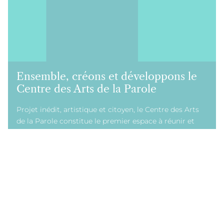
Ensemble, créons et développons le
Centre des Arts de la Parole
Projet inédit, artistique et citoyen, le Centre des Arts
de la Parole constitue le premier espace à réunir et
transmettre les arts de la parole au service d’une cause
humaniste, sociale et républicaine.
Il est tout à la fois un espace de création, de débats et
de transmission.
Pour soutenir l’éclosion, le partage et le renouveau de
la parole, le Centre des arts de la Parole a besoin de
votre soutien.