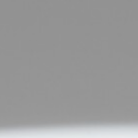
États généraux de la parole
Lancement
En images
Le podcast
International
Israël
Côte d’Ivoire
Presse